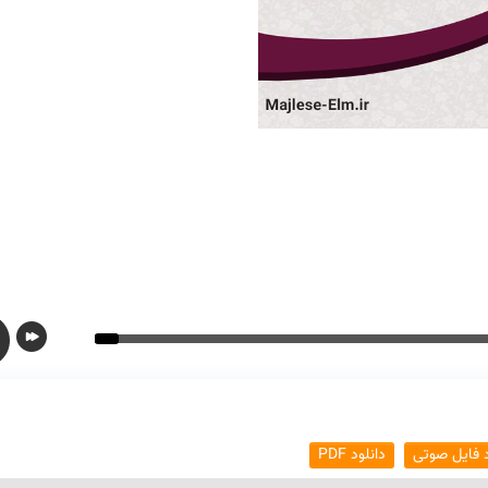
د فایل صوتی
دانلود PDF