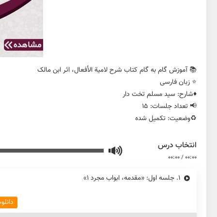
📚 آموزش گام به گام کتاب شرح لامیة الأفعال، اثر ابن مالک
⭐️ زبان فارسی
♦️شارح: سید مسلم تخت دار
📢 تعداد جلسات: 15
♻️وضعیت: تکمیل شده
انتخاب درس
00:00
/
00:00
1.
جلسه اول: «مقدمه، ابواب مجرد 1»
دانلو