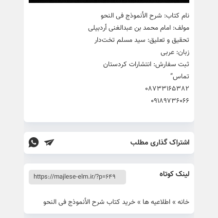
نام کتاب: شرح الأنموذج فی النحو
مولف: امام محمد بن عبدالغنی أردبیلی
تحقیق و تعلیق: سید مسلم تخت‌دار
زبان: عربی
ثبت سفارش: انتشارات کردستان
تماس”
08733165382
09189736066
اشتراک گذاری مطلب
لینک کوتاه
خانه
»
اطلاعیه ها
»
خرید کتاب شرح الأنموذج فی النحو