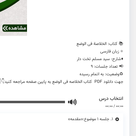
📚 کتاب: الخلاصة فی الوضع
⭐️ زبان فارسی
♦️شارح: سید مسلم تخت دار
📢 تعداد جلسات: 9
♻️وضعیت: به اتمام رسیده
جهت دانلود PDF کتاب الخلاصه فی الوضع به پایین صفحه مراجعه کنید👇👇👇
انتخاب درس
00:00
/
00:00
1.
جلسه ۱ موضوع:«مقدمه»