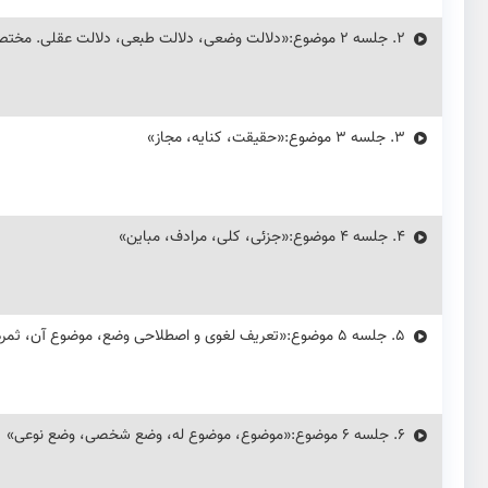
2.
جلسه ۲ موضوع:«دلالت وضعی، دلالت طبعی، دلالت عقلی. مختص، مشترک لفظی، منقول عرفی، منقول اصطلاحی، منقول شرعی»
3.
جلسه ۳ موضوع:«حقیقت، کنایه، مجاز»
4.
جلسه ۴ موضوع:«جزئی، کلی، مرادف، مباین»
5.
جلسه ۵ موضوع:«تعریف لغوی و اصطلاحی وضع، موضوع آن، ثمرهٔ آن»
6.
جلسه ۶ موضوع:«موضوع، موضوع له، وضع شخصی، وضع نوعی»