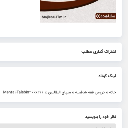
اشتراک گذاری مطلب
لینک کوتاه
خانه
»
دروس فقه شافعیه
»
منهاج الطالبین
»
Mentaj-Talebin266x266
نظر خود را بنویسید