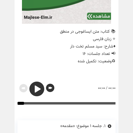
📚 کتاب: متن ایساغوجی در منطق
⭐️ زبان فارسی
♦️شارح: سید مسلم تخت دار
📢 تعداد جلسات: 16
♻️وضعیت: تکمیل شده
00:00
/
00:00
1.
جلسه ۱ موضوع: «مقدمه»