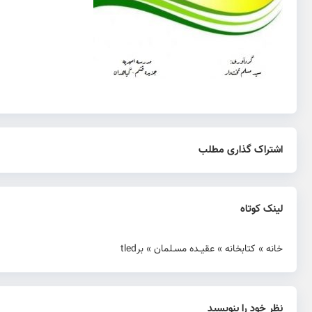
اشتراک گذاری مطلب
لینک کوتاه
خانه
»
کتابخانه
»
عقیــده مسـلمان
»
برtled
نظر خود را بنویسید