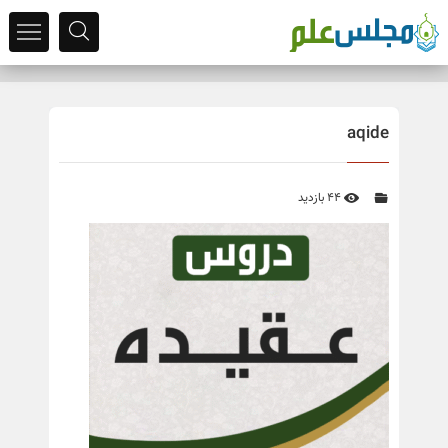
aqide
44 بازدید