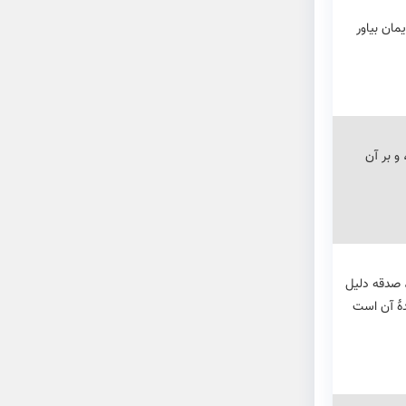
مان بیاور
 و بر آن
ت، صدقه دلیل
هٔ آن است