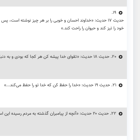
19.
حديث ۱۷ حدیث: «خداوند احسان و خوبی را بر هر چیز نوشته است، پس
خود را تیز کند و حیوان را راحت کند.»
20.
حديث ۱۸ حدیث: «تقوای خدا پیشه کن هر کجا که بودی و به دنبال هر بدی، نیکی انجام بده تا آن را محو کند و با مردم با اخلاق نیکو برخورد کن.»
21.
حديث ۱۹ حدیث: «خدا را حفظ کن که خدا تو را حفظ می‌کند...»
22.
حديث ۲۰ حدیث: «آنچه از پیامبران گذشته به مردم رسیده این است که: هرگاه حیا نکردی آنچه می‌خواهی انجام بده...»