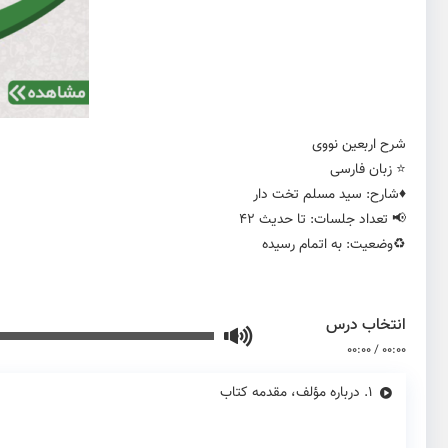
شرح اربعین نووی
⭐️ زبان فارسی
♦️شارح: سید مسلم تخت دار
📢 تعداد جلسات: تا حدیث 42
♻️وضعیت: به اتمام رسیده
انتخاب درس
00:00
/
00:00
1.
درباره مؤلف، مقدمه کتاب