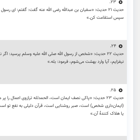
23.
حديث ۲۱ حدیث: «سفیان بن عبدالله رضی الله عنه گفت: گفتم: ای رسول
سپس استقامت کن.»
24.
حديث ۲۲ حدیث: «شخص از رسول الله صلی الله علیه وسلم پرسید: اگر نم
نیفزایم، آیا وارد بهشت می‌شوم، فرمود: بله.»
25.
حديث ۲۳ حدیث: «پاکی نصف ایمان است، الحمدلله ترازوی اعمال را پر
(ایمان‌داری شخص) است، صبر روشنایی است، قرآن دلیلی به نفع تو است ی
یا هلاک کنندهٔ آن.»