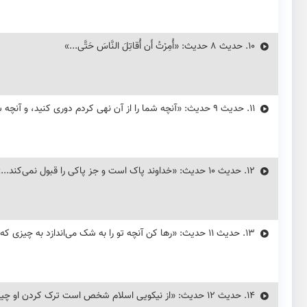
10.
حديث ۸ حدیث: «أُمِرْتُ أَن أُقاتِلَ النَّاسَ حَتَّى...»
11.
حديث ۹ حدیث: «آنچه شما را از آن نهی کردم دوری کنید، و آنچه شما را بدان امر کردم در حد توان انجام دهید...»
12.
حديث ۱۰ حدیث: «خداوند پاک است و جز پاکی را قبول نمی‌کند...»
13.
حديث ۱۱ حدیث: «رها کن آنچه تو را به شک می‌اندازد به چیزی که تو را به شک نمی‌اندازد»
14.
حديث ۱۲ حدیث: «از نیکویی اسلام شخص است ترک کردن او چیزی که به کارش نمی‌آید»