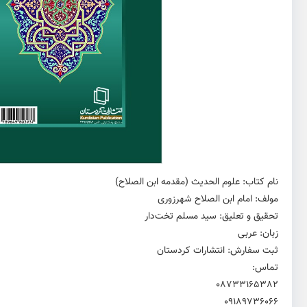
نام کتاب: علوم الحدیث (مقدمه ابن الصلاح)
مولف: امام ابن الصلاح شهرزوری
تحقیق و تعلیق: سید مسلم تخت‌دار
زبان: عربی
ثبت سفارش: انتشارات کردستان
تماس:
08733165382
09189736066