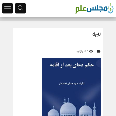
Uحd
124 بازدید