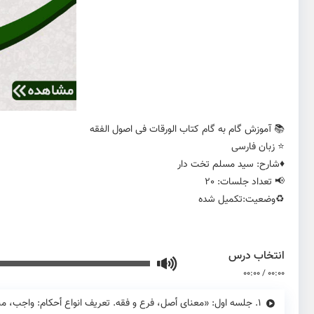
📚 آموزش گام به گام کتاب الورقات فی اصول الفقه
⭐️ زبان فارسی
♦️شارح: سید مسلم تخت دار
📢 تعداد جلسات: 20
♻️وضعیت:تکمیل شده
انتخاب درس
00:00
/
00:00
1.
جلسه اول: «معنای أصل، فرع و فقه. تعریف انواع أحکام: واجب، م