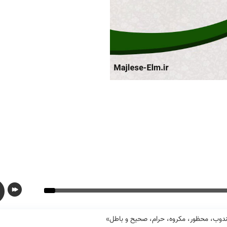
ندوب، محظور، مکروه، حرام، صحیح و باطل»