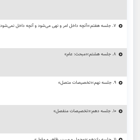
7.
جلسه هفتم:«آنچه داخل امر و نهی می‌شود و آنچه داخل نمی‌شود،
8.
جلسه هشتم:«مبحث: عام»
9.
جلسه نهم:«تخصیصات متصل»
10.
جلسه دهم:«تخصیصات منفصل»
11.
جلسه یازدهم:«محمل و مبین، ظاهر و مؤول»