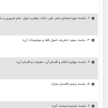
2.
جلسه دوم:«معنای علم، ظن، شک، وهم و جهل. علم ضروری و م
3.
جلسه سوم: «تعریف اصول فقه و موضوعات آن»
4.
جلسه چهارم:«کلام و اقسام آن، حقیقت و اقسام آن»
5.
جلسه پنجم:«اقسام مجاز»
6.
جلسه ششم:«مبحث: أمر»