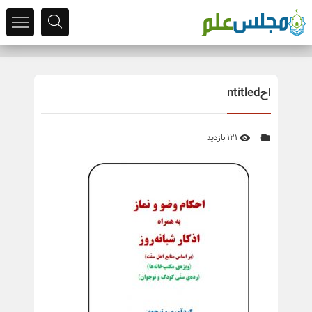
احntitled
121 بازدید