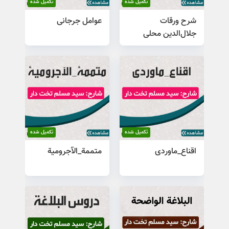
تکمیل شده
تکمیل شده
شرح ورقات
عوامل جرجانی
جلال‌الدین محلی
تکمیل شده
تکمیل شده
اقناع_ماوردی
متممة_الآجرومیة