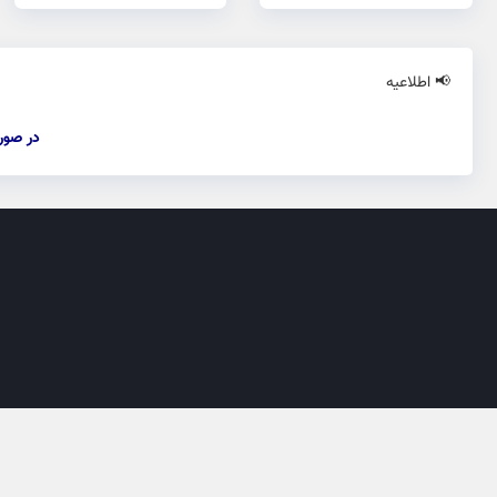
📢 اطلاعیه
در صور