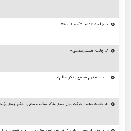
7.
جلسه هفتم: «أسماء سته»
8.
جلسه هشتم:«مثنی»
9.
جلسه نهم:«جمع مذکر سالم»
10.
جلسه دهم:«حرکت نون جمع مذکر سالم و مثنی، حکم جمع مؤنث
11.
جلسه یازدهم:«اعراب لا ینصرف، اسم مقصور، اسم منقوص، فعل