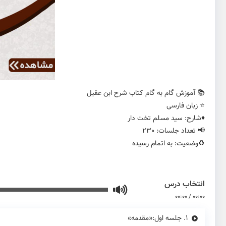
📚 آموزش گام به گام کتاب شرح ابن عقیل
⭐️ زبان فارسی
♦️شارح: سید مسلم تخت دار
📢 تعداد جلسات: 230
♻️وضعیت: به اتمام رسیده
انتخاب درس
00:00
/
00:00
1.
جلسه اول:«مقدمه»