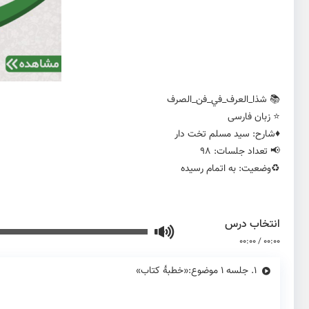
📚 شذا_العرف_في_فن_الصرف
⭐️ زبان فارسی
♦️شارح: سید مسلم تخت دار
📢 تعداد جلسات: 98
♻️وضعیت: به اتمام رسیده
انتخاب درس
00:00
/
00:00
1.
جلسه ۱ موضوع:«خطبهٔ کتاب»