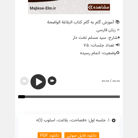
📚 آموزش گام به گام کتاب البلاغة الواضحة
⭐️ زبان فارسی
♦️شارح: سید مسلم تخت دار
📢 تعداد جلسات: 75
♻️وضعیت: اتمام رسیده
00:00
/
00:00
1.
جلسه اول: «فصاحت، بلاغت، اسلوب (1)»
دانلود فایل صوتی
دانلود PDF