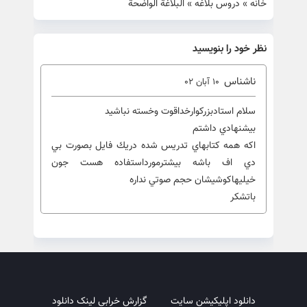
خانه
»
دروس بلاغه
»
البلاغة الواضحة
نظر خود را بنویسید
ناشناس
10 آبان 02
سلام استادبزركوارخداقوت وخسته نباشيد
بيشنهادي داشتم
اكه همه كتابهاي تدريس شده دريك فايل بصورت بي
دي اف باشه بيشترمورداستفاده هست جون
خيليهاكوشيشان حجم صوتي نداره
باتشكر
دانلود اپلیکیشن سایت
گزارش خرابی لینک دانلود