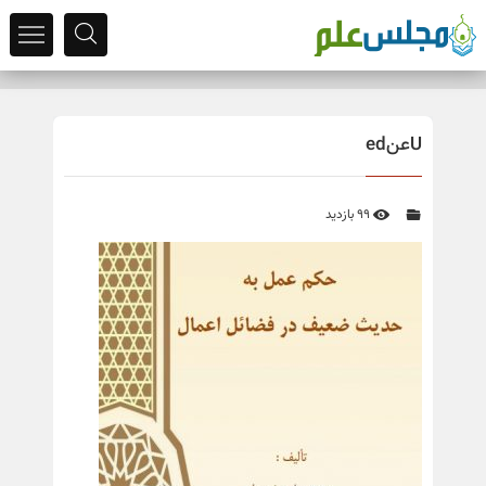
Uعنed
99 بازدید